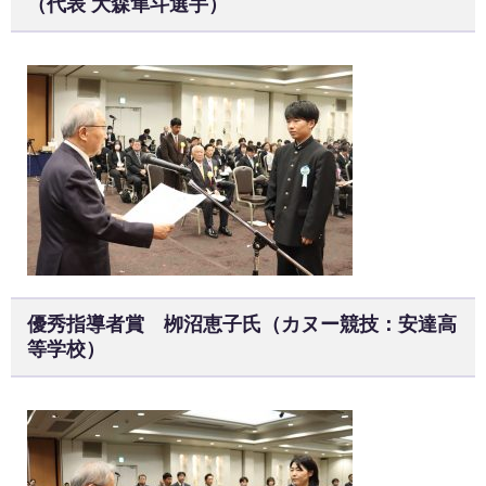
（代表 大森隼斗選手）
優秀指導者賞 栁沼恵子氏（カヌー競技：安達高
等学校）