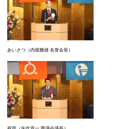
あいさつ（内堀雅雄 名誉会長）
祝辞（矢吹貢一 県議会議長）