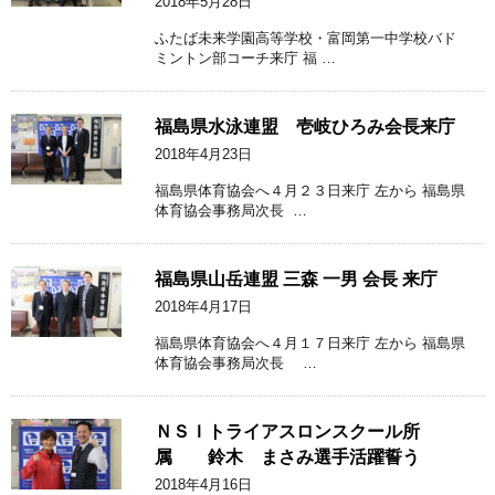
2018年5月28日
ふたば未来学園高等学校・富岡第一中学校バド
ミントン部コーチ来庁 福 …
福島県水泳連盟 壱岐ひろみ会長来庁
2018年4月23日
福島県体育協会へ４月２３日来庁 左から 福島県
体育協会事務局次長 …
福島県山岳連盟 三森 一男 会長 来庁
2018年4月17日
福島県体育協会へ４月１７日来庁 左から 福島県
体育協会事務局次長 …
ＮＳＩトライアスロンスクール所
属 鈴木 まさみ選手活躍誓う
2018年4月16日