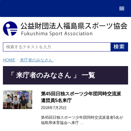
HOME
>
来庁者のみなさん
>
「 来庁者のみなさん 」 一覧
第45回日独スポーツ少年団同時交流派
遣団員5名来庁
2018年7月25日
第45回日独スポーツ少年団同時交流派遣者5名が
福島県体育協会へ来庁 …