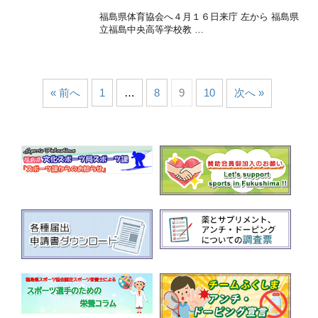
福島県体育協会へ４月１６日来庁 左から 福島県
立福島中央高等学校教 …
« 前へ
1
…
8
9
10
次へ »