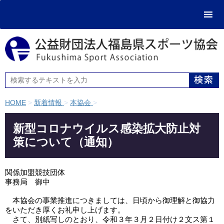
HOME
>
新着情報
>
本協会
>
新型コロナウイルス感染拡大防止対
策について（通知）
関係加盟競技団体

事務局　御中

　本協会の事業推進につきましては、日頃から御理解と御協力
をいただき厚くお礼申し上げます。

　さて、別紙写しのとおり、令和３年３月２日付け２文ス第１