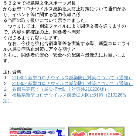
５３２号で福島県文化スポーツ局長

から新型コロナウイルス感染拡大防止対策について通知があ
り、イベント等に関する協力依頼に係

る当面の取り扱いについて示されました。

　つきましては、別添ファイルにより関係文書を送りますの
で、内容を御確認の上、関係者へ周知

くださるようお願いします。

　なお、今後も強化合宿事業等を実施する際、新型コロナウイ
ルス感染症防止対策に万全を期すと

ともに、関係者の安心・安全への配慮を最優先にお願いしま
す。

送付資料

１　
210304 新型コロナウイルス感染防止対策について（通知）
２　
210302 新型コロナウイルス感染防止対策について（通知）
３　
各部局等宛て（感染拡大防止対策外210226版）
４　
福島県新型コロナウイルス感染拡大防止対策（210226改
定）