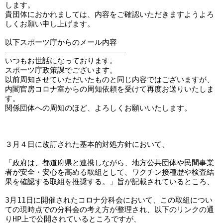
します。

貴団体におかれましては、内容をご確認いただきますようよろ
しくお願い申し上げます。

以下スポーツ庁からのメール内容
―――――――――――――――――――――――――――

いつもお世話になっております。

スポーツ庁政策課でございます。

以前周知させていただいたものと同じ内容ではございますが、

内閣官房コロナ室からの周知依頼を受けて再度お送りいたしま
す。

関係団体への周知のほど、よろしくお願いいたします。

３月４日に改訂された基本的対処方針において、

「政府は、都道府県と連携しながら、地方公共団体や⺠間事業
者が安全・安心を高める取組として、ワクチン接種歴や検査結
果を確認する取組を推奨する。」旨が記載されているところ、

3月11日に開催されたコロナ分科会において、この取組につい
ての現時点での分科会の考え方が整理され、以下のリンクの通
りHP上で公開されているところですが、
