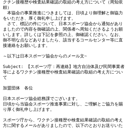
クチン接種歴や検査結果確認の取組の考え方について（周知依
頼）　

　本協会の事業推進につきましては、日頃より御理解と御協力
をいただき、厚く御礼申し上げます。

　さて、標記の件について、日本スポーツ協会から通知があり
ましたので内容を御確認の上、関係者へ周知くださるようお願
いします。詳しくは下記を参照の上、御確認ください。なお、
御不明な点などありましたら、該当するコールセンター等に直
接連絡をお願いします。

～以下は日本スポーツ協会からのメール文~

Subject: 【スポーツ庁：再連絡】地方自治体及び民間事業者
等によるワクチン接種歴や検査結果確認の取組の考え方につい
て

加盟団体　各位

日本スポーツ協会総務課でございます。

日頃から当協会スポーツ推進事業に対し、ご理解とご協力を賜
り厚く御礼申し上げます。

スポーツ庁から、ワクチン接種歴や検査結果確認の取組の考え
方に関するメールがありましたので、以下のとおりお送りいた