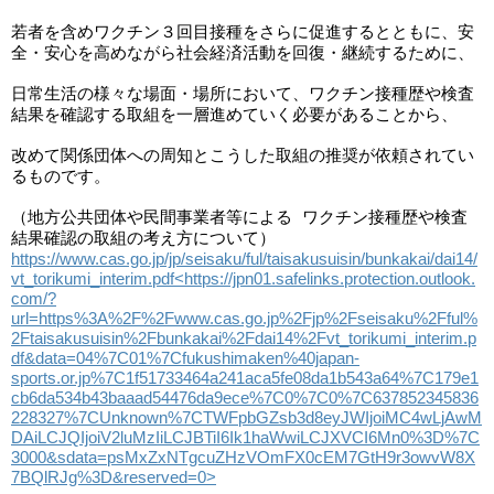
若者を含めワクチン３回目接種をさらに促進するとともに、安
全・安心を高めながら社会経済活動を回復・継続するために、

日常生活の様々な場面・場所において、ワクチン接種歴や検査
結果を確認する取組を一層進めていく必要があることから、

改めて関係団体への周知とこうした取組の推奨が依頼されてい
るものです。

（地方公共団体や民間事業者等による ワクチン接種歴や検査
https://www.cas.go.jp/jp/seisaku/ful/taisakusuisin/bunkakai/dai14/
vt_torikumi_interim.pdf
<https://jpn01.safelinks.protection.outlook.
com/?
url=https%3A%2F%2Fwww.cas.go.jp%2Fjp%2Fseisaku%2Fful%
2Ftaisakusuisin%2Fbunkakai%2Fdai14%2Fvt_torikumi_interim.p
df&data=04%7C01%7Cfukushimaken%40japan-
sports.or.jp%7C1f51733464a241aca5fe08da1b543a64%7C179e1
cb6da534b43baaad54476da9ece%7C0%7C0%7C637852345836
228327%7CUnknown%7CTWFpbGZsb3d8eyJWIjoiMC4wLjAwM
DAiLCJQIjoiV2luMzIiLCJBTiI6Ik1haWwiLCJXVCI6Mn0%3D%7C
3000&sdata=psMxZxNTgcuZHzVOmFX0cEM7GtH9r3owvW8X
7BQlRJg%3D&reserved=0>