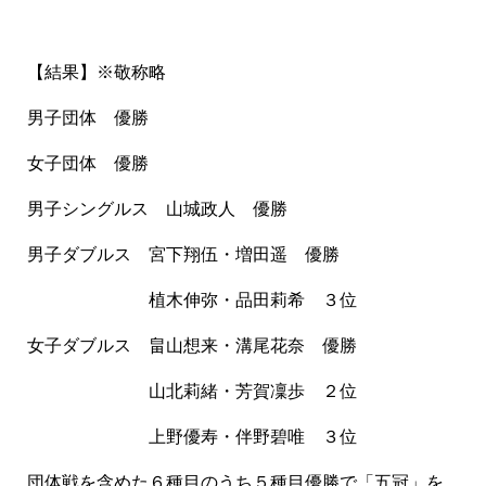
【結果】※敬称略
男子団体 優勝
女子団体 優勝
男子シングルス 山城政人 優勝
男子ダブルス 宮下翔伍・増田遥 優勝
植木伸弥・品田莉希 ３位
女子ダブルス 畠山想来・溝尾花奈 優勝
山北莉緒・芳賀凜歩 ２位
上野優寿・伴野碧唯 ３位
団体戦を含めた６種目のうち５種目優勝で「五冠」を