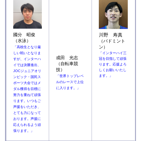
國分 昭俊
川野 寿真
（水泳）
（バドミント
ン）
「高校生となり厳
しい戦いとなりま
「インターハイ三
成田 光志
冠を目指して頑張
すが、インターハ
（自転車競
ります。応援よろ
イでは決勝進出、
技）
しくお願いいたし
JOCジュニアオリ
ます。」
「世界トップレベ
ンピック・国民ス
ルのレースで上位
ポーツ大会ではメ
に入ります。」
ダル獲得を目標に
努力を重ねて頑張
ります。いつもご
声援をいただき、
とても力になって
おります。声援に
応えられるよう頑
張ります。」