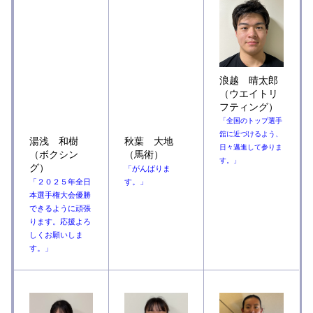
浪越 晴太郎
（ウエイトリ
フティング）
「全国のトップ選手
舘に近づけるよう、
湯浅 和樹
秋葉 大地
日々邁進して参りま
（ボクシン
（馬術）
す。」
グ）
「がんばりま
「２０２５年全日
す。」
本選手権大会優勝
できるように頑張
ります。応援よろ
しくお願いしま
す。」