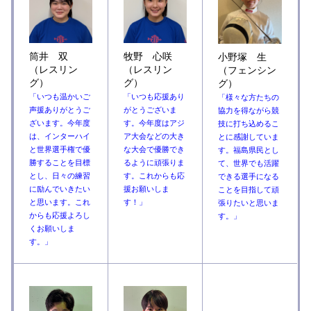
筒井 双
牧野 心咲
小野塚 生
（レスリン
（レスリン
（フェンシン
グ）
グ）
グ）
「いつも温かいご
「いつも応援あり
「様々な方たちの
声援ありがとうご
がとうございま
協力を得ながら競
ざいます。今年度
す。今年度はアジ
技に打ち込めるこ
は、インターハイ
ア大会などの大き
とに感謝していま
と世界選手権で優
な大会で優勝でき
す。福島県民とし
勝することを目標
るように頑張りま
て、世界でも活躍
とし、日々の練習
す。これからも応
できる選手になる
に励んでいきたい
援お願いしま
ことを目指して頑
と思います。これ
す！」
張りたいと思いま
からも応援よろし
す。」
くお願いしま
す。」