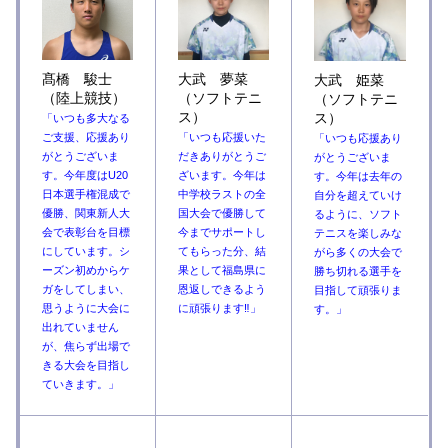
髙橋 駿士
大武 夢菜
大武 姫菜
（陸上競技）
（ソフトテニ
（ソフトテニ
ス）
ス）
「いつも多大なる
ご支援、応援あり
「いつも応援いた
「いつも応援あり
がとうございま
だきありがとうご
がとうございま
す。今年度はU20
ざいます。今年は
す。今年は去年の
日本選手権混成で
中学校ラストの全
自分を超えていけ
優勝、関東新人大
国大会で優勝して
るように、ソフト
会で表彰台を目標
今までサポートし
テニスを楽しみな
にしています。シ
てもらった分、結
がら多くの大会で
ーズン初めからケ
果として福島県に
勝ち切れる選手を
ガをしてしまい、
恩返しできるよう
目指して頑張りま
思うように大会に
に頑張ります‼
」
す。」
出れていません
が、焦らず出場で
きる大会を目指し
ていきます。
」