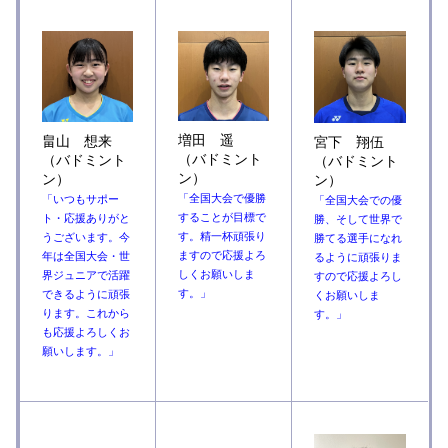
増田 遥
畠山 想来
宮下 翔伍
（バドミント
（バドミント
（バドミント
ン）
ン）
ン）
「全国大会で優勝
「いつもサポー
「全国大会での優
することが目標で
ト・応援ありがと
勝、そして世界で
す。精一杯頑張り
うございます。今
勝てる選手になれ
ますので応援よろ
年は全国大会・世
るように頑張りま
しくお願いしま
界ジュニアで活躍
すので応援よろし
す。」
できるように頑張
くお願いしま
ります。これから
す。
」
も応援よろしくお
願いします。」