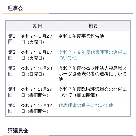
理事会
期日
概要
第1
令和６年度事業報告他
令和７年５月2７
回
日（火曜日）
第2
令和７・８年度代表理事の選任に
令和７年６月1７
回
ついて他
日（火曜日）
第3
令和７年度公益財団法人福島県ス
令和７年10月28
回
ポーツ協会表彰者の選考について
日（日曜日）
他
第4
令和７年度臨時評議員会の開催に
令和７年11月27
回
ついて（書面開催）
日（書面開催）
第5
代表理事の選任について他
令和７年12月12
回
日（書面開催）
評議員会