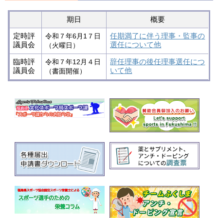
期日
概要
定時評
任期満了に伴う理事・監事の
令和７年6月1７日
議員会
選任について他
（火曜日）
臨時評
辞任理事の後任理事選任につ
令和７年12月４日
議員会
いて他
（書面開催）