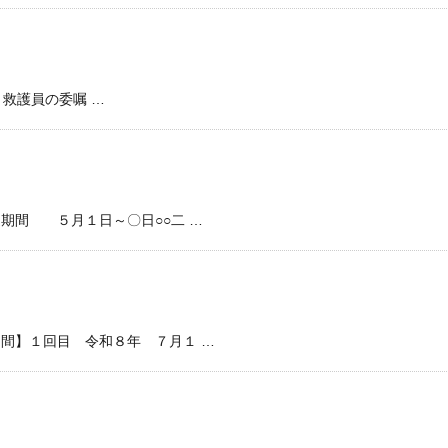
2) 救護員の委嘱 …
期間 ５月１日～〇日○○二 …
間】１回目 令和８年 ７月１ …