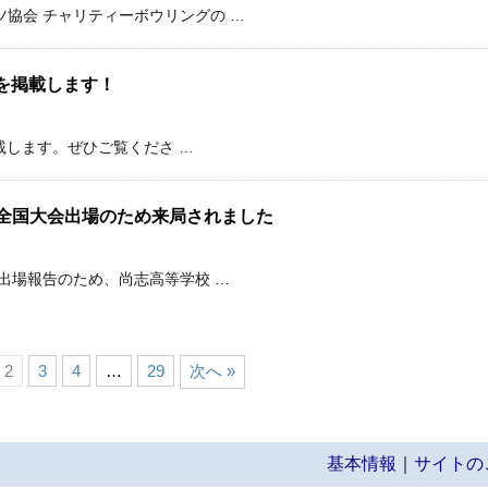
協会 チャリティーボウリングの …
）を掲載します！
掲載します。ぜひご覧くださ …
全国大会出場のため来局されました
出場報告のため、尚志高等学校 …
2
3
4
…
29
次へ »
基本情報
｜
サイトの